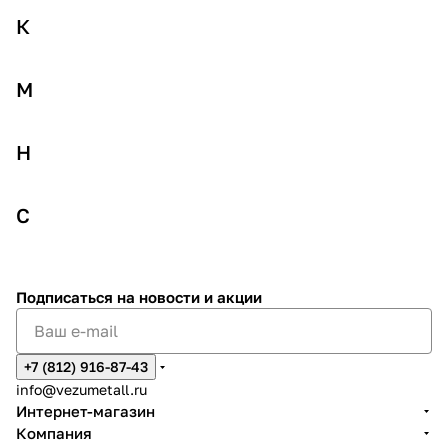
К
К
М
М
Н
Н
С
С
Подписаться
на новости и акции
+7 (812) 916-87-43
info@vezumetall.ru
Интернет-магазин
Компания