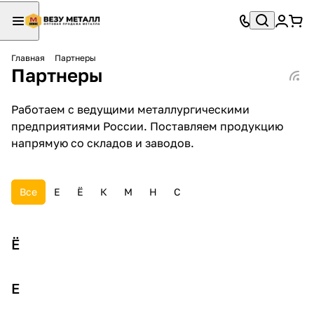
Главная
Партнеры
Партнеры
Работаем с ведущими металлургическими
предприятиями России. Поставляем продукцию
напрямую со складов и заводов.
Все
Е
Ё
К
М
Н
С
Ё
Е
Е
Е