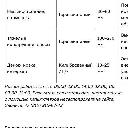
По
Машиностроение,
30–80
ко
Горячекатаный
штамповка
мм
ме
об
Вы
Тяжелые
100–270
Горячекатаный
не
конструкции, опоры
мм
сп
Эс
Декор, ковка,
Калиброванный
10–25
вн
интерьер
/ Г/к
мм
уд
св
Режим работы: Пн–Пт: 09:00–13:00, 14:00–18:00, Сб:
09:00–13:00. Рассчитать вес и стоимость партии можно
с помощью калькулятора металлопроката на сайте.
Звоните: +7 (812) 916-87-43.
Подписаться
на новости и акции