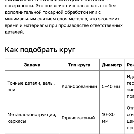
поверхности. Это позволяет использовать его без
дополнительной токарной обработки или с
минимальным снятием слоя металла, что экономит
время и материалы при производстве ответственных
деталей.
Как подобрать круг
Задача
Тип круга
Диаметр
Ре
Ид
Точные детали, валы,
ге
Калиброванный
5–40 мм
оси
чи
по
От
Металлоконструкции,
10–30
со
Горячекатаный
каркасы
мм
це
пр