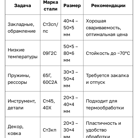
Марка
Задача
Размер
Рекомендации
стали
40×4 –
Хорошая
Закладные,
Ст3сп/
50×5
свариваемость,
обрамление
пс
мм
оптимальная цена
50×5 –
Низкие
09Г2С
80×6
Стойкость до −70°С
температуры
мм
30×3 –
Пружины,
65Г,
Требуется закалка
50×4
рессоры
60С2А
и отпуск
мм
20×3 –
Инструмент,
Ст45,
Подходит для
40×4
детали
40Х
термообработки
мм
20×3 –
Пластичность и
Декор,
Ст3кп
30×4
удобство
ковка
мм
обработки