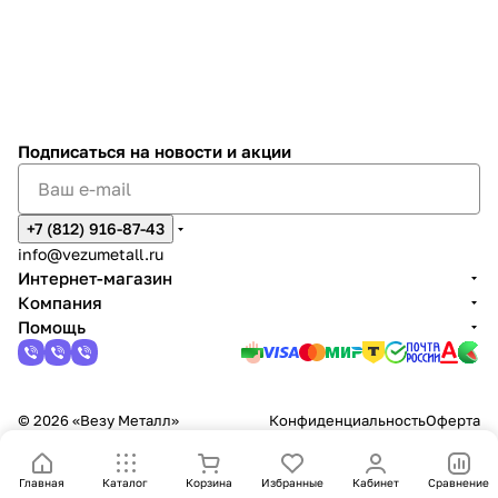
Мари
Татья
Алп
Коч
Дал
Тат
сти
Дм
три
ий
ен
ина
на
на
ато
ура
ер
ьян
на
итр
й
ия
в
а
ий
Подписаться
на новости и акции
+7 (812) 916-87-43
info@vezumetall.ru
Интернет-магазин
Компания
Помощь
© 2026 «Везу Металл»
Конфиденциальность
Оферта
Главная
Каталог
Корзина
Избранные
Кабинет
Сравнение