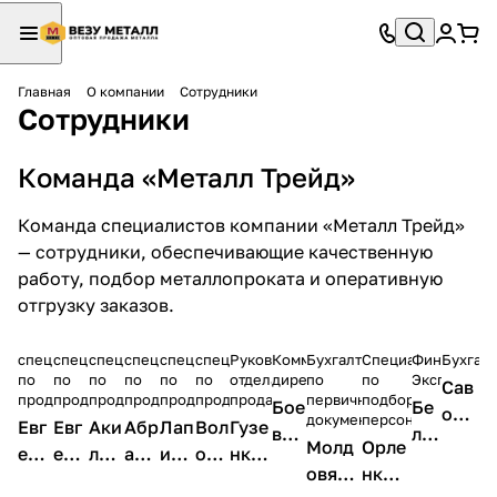
Главная
О компании
Сотрудники
Сотрудники
Команда «Металл Трейд»
Команда специалистов компании «Металл Трейд»
— сотрудники, обеспечивающие качественную
работу, подбор металлопроката и оперативную
отгрузку заказов.
специалист
специалист
специалист
специалист
специалист
специалист
Руководитель
Коммерческий
Бухгалтер
Специалист
Финансовы
Бухгал
по
по
по
по
по
по
отдела
директор
по
по
Эксперт
Сав
продажам
продажам
продажам
продажам
продажам
продажам
продаж
первичной
подбору
Бое
Бе
очк
документации
персонала
Евг
Евг
Аки
Абр
Лап
Вол
Гузе
в
лек
ина
Молд
Орле
ени
ени
лжа
амо
ина
обо
нко
Гри
чи
Ека
овян
нко
й
я
нов
ва
Кри
й
Дми
гор
Евг
тер