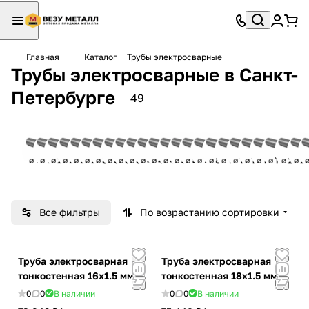
Главная
Каталог
Трубы электросварные
Трубы электросварные в Санкт-
Петербурге
49
16
18
20
22
25
28
30
32
35
38
40
45
48
51
57
76
89
102
108
114
133
1
1
1
1
1
1
1
1
1
1
1
1
1
1
1
4
4
3
2
4
2
3
5
товар
товар
товар
товар
товар
товар
товар
товар
товар
товар
товар
товар
товар
товар
товара
товара
товара
товара
товара
товара
това
т
Все фильтры
По возрастанию сортировки
Труба электросварная
Труба электросварная
тонкостенная 16х1.5 мм
тонкостенная 18х1.5 мм
0
0
В наличии
0
0
В наличии