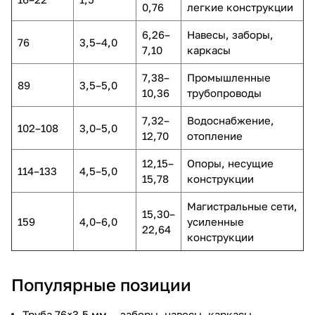
0,76
легкие конструкции
6,26–
Навесы, заборы,
76
3,5–4,0
7,10
каркасы
7,38–
Промышленные
89
3,5–5,0
10,36
трубопроводы
7,32–
Водоснабжение,
102–108
3,0–5,0
12,70
отопление
12,15–
Опоры, несущие
114–133
4,5–5,0
15,78
конструкции
Магистральные сети,
15,30–
159
4,0–6,0
усиленные
22,64
конструкции
Популярные позиции
Труба 76×3,5 мм — заборы, навесы, каркасы