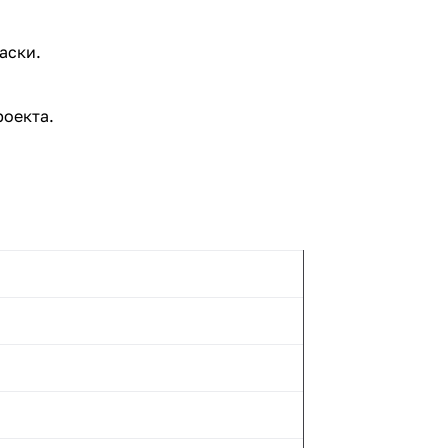
аски.
роекта.