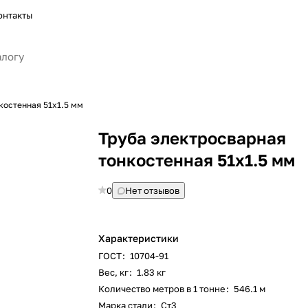
онтакты
костенная 51х1.5 мм
Труба электросварная
тонкостенная 51х1.5 мм
0
Нет отзывов
Характеристики
ГОСТ
:
10704-91
Вес, кг
:
1.83 кг
Количество метров в 1 тонне
:
546.1 м
Марка стали
:
Ст3