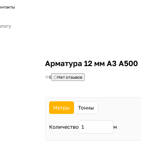
онтакты
Арматура 12 мм А3 А500
0
Нет отзывов
Метры
Тонны
Количество
м