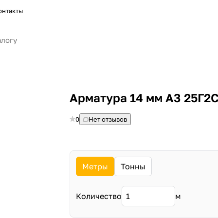
онтакты
Арматура 14 мм А3 25Г2
0
Нет отзывов
Метры
Тонны
Количество
м