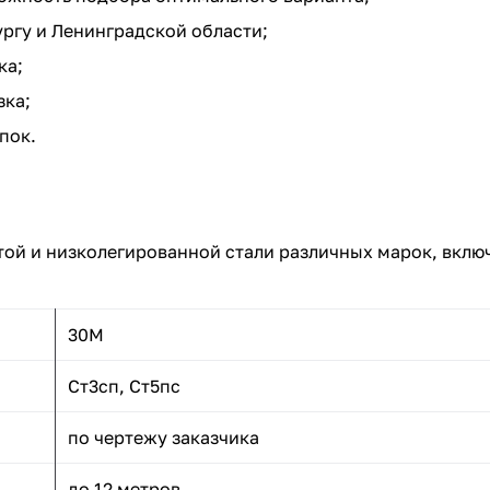
ргу и Ленинградской области;
ка;
зка;
пок.
той и низколегированной стали различных марок, включ
30М
Ст3сп, Ст5пс
по чертежу заказчика
до 12 метров