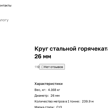
онтакты
Круг стальной горячека
26 мм
0
Нет отзывов
Характеристики
Вес, кг
:
4.168 кг
Диаметр
:
26 мм
Количество метров в 1 тонне
:
239.9 м
Марка стали
:
Ст3