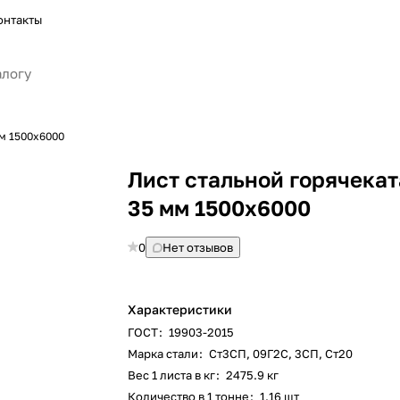
онтакты
м 1500х6000
Лист стальной горячека
35 мм 1500х6000
0
Нет отзывов
Характеристики
ГОСТ
:
19903-2015
Марка стали
:
Ст3СП, 09Г2С, 3СП, Ст20
Вес 1 листа в кг
:
2475.9 кг
Количество в 1 тонне
:
1.16 шт