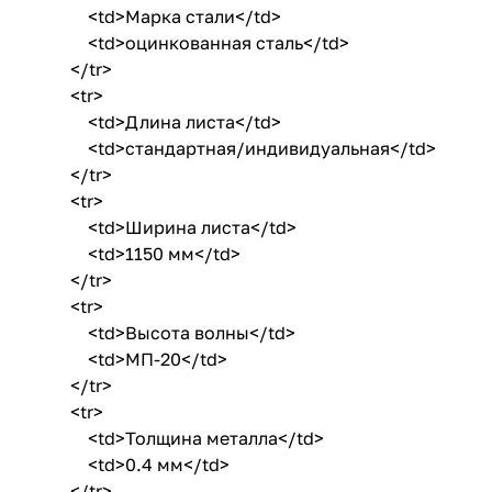
<td>Марка стали</td>
<td>оцинкованная сталь</td>
</tr>
<tr>
<td>Длина листа</td>
<td>стандартная/индивидуальная</td>
</tr>
<tr>
<td>Ширина листа</td>
<td>1150 мм</td>
</tr>
<tr>
<td>Высота волны</td>
<td>МП-20</td>
</tr>
<tr>
<td>Толщина металла</td>
<td>0.4 мм</td>
</tr>