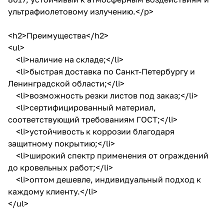
ультрафиолетовому излучению.</p>
<h2>Преимущества</h2>
<ul>
<li>наличие на складе;</li>
<li>быстрая доставка по Санкт-Петербургу и
Ленинградской области;</li>
<li>возможность резки листов под заказ;</li>
<li>сертифицированный материал,
соответствующий требованиям ГОСТ;</li>
<li>устойчивость к коррозии благодаря
защитному покрытию;</li>
<li>широкий спектр применения от ограждений
до кровельных работ;</li>
<li>оптом дешевле, индивидуальный подход к
каждому клиенту.</li>
</ul>