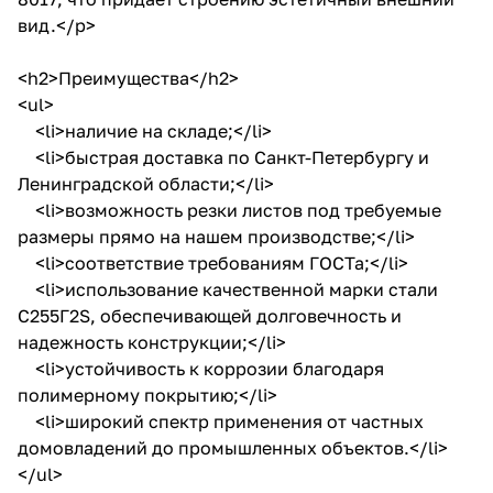
вид.</p>
<h2>Преимущества</h2>
<ul>
<li>наличие на складе;</li>
<li>быстрая доставка по Санкт-Петербургу и
Ленинградской области;</li>
<li>возможность резки листов под требуемые
размеры прямо на нашем производстве;</li>
<li>соответствие требованиям ГОСТа;</li>
<li>использование качественной марки стали
С255Г2S, обеспечивающей долговечность и
надежность конструкции;</li>
<li>устойчивость к коррозии благодаря
полимерному покрытию;</li>
<li>широкий спектр применения от частных
домовладений до промышленных объектов.</li>
</ul>