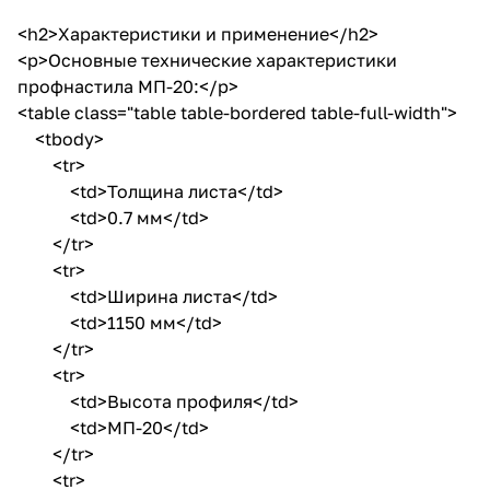
<h2>Характеристики и применение</h2>
<p>Основные технические характеристики
профнастила МП-20:</p>
<table class="table table-bordered table-full-width">
<tbody>
<tr>
<td>Толщина листа</td>
<td>0.7 мм</td>
</tr>
<tr>
<td>Ширина листа</td>
<td>1150 мм</td>
</tr>
<tr>
<td>Высота профиля</td>
<td>МП-20</td>
</tr>
<tr>