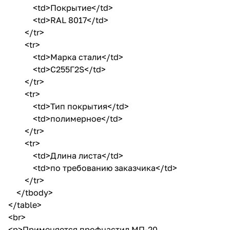
<td>Покрытие</td>
<td>RAL 8017</td>
</tr>
<tr>
<td>Марка стали</td>
<td>С255Г2S</td>
</tr>
<tr>
<td>Тип покрытия</td>
<td>полимерное</td>
</tr>
<tr>
<td>Длина листа</td>
<td>по требованию заказчика</td>
</tr>
</tbody>
</table>
<br>
<p>Применяется профнастил МП-20