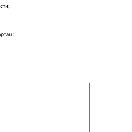
сти;
артам;