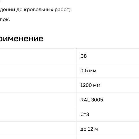
дений до кровельных работ;
пок.
применение
С8
0.5 мм
1200 мм
RAL 3005
Ст3
до 12 м