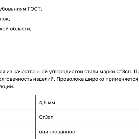
ебованиям ГОСТ;
пок;
кой области;
ся из качественной углеродистой стали марки Ст3сп. 
долговечность изделий. Проволока широко применяется 
укций.
4,5 мм
Ст3сп
оцинкованное