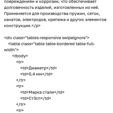
повреждениям и коррозии, что обеспечивает
долговечность изделий, изготовленных из неё.
Применяется для производства пружин, сеток,
канатов, электродов, крепежа и других элементов
конструкции.</p>
<div class="tables-responsive swipeignore">
<table class="table table-bordered table-full-
width">
<tbody>
<tr>
<td>Диаметр</td>
<td>0,4 мм</td>
</tr>
<tr>
<td>Марка стали</td>
<td>Ст3сп</td>
</tr>
<tr>