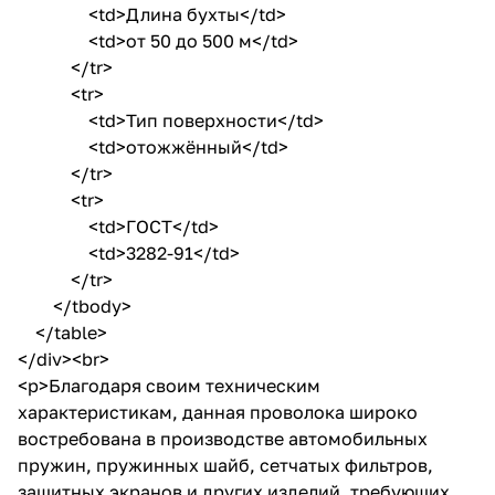
<td>Длина бухты</td>
<td>от 50 до 500 м</td>
</tr>
<tr>
<td>Тип поверхности</td>
<td>отожжённый</td>
</tr>
<tr>
<td>ГОСТ</td>
<td>3282-91</td>
</tr>
</tbody>
</table>
</div><br>
<p>Благодаря своим техническим
характеристикам, данная проволока широко
востребована в производстве автомобильных
пружин, пружинных шайб, сетчатых фильтров,
защитных экранов и других изделий, требующих