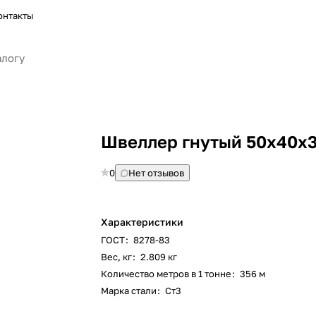
онтакты
Швеллер гнутый 50х40х
0
Нет отзывов
Характеристики
ГОСТ
:
8278-83
Вес, кг
:
2.809 кг
Количество метров в 1 тонне
:
356 м
Марка стали
:
Ст3