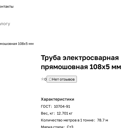
онтакты
ямошовная 108х5 мм
Труба электросварная
прямошовная 108х5 мм
0
Нет отзывов
Характеристики
ГОСТ
:
10704-91
Вес, кг
:
12.701 кг
Количество метров в 1 тонне
:
78.7 м
Марка стали
:
Ст3