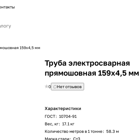
онтакты
ямошовная 159х4,5 мм
Труба электросварная
прямошовная 159х4,5 мм
0
Нет отзывов
Характеристики
ГОСТ
:
10704-91
Вес, кг
:
17.1 кг
Количество метров в 1 тонне
:
58.3 м
Марка стали
:
Ст3