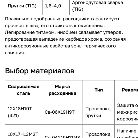
Аргонодуговая сварка
Прутки (TIG)
1,6–4,0
(TIG)
Правильно подобранные расходники гарантируют
прочность шва, его стойкость к окислению.
Легирование титаном, ниобием связывает углерод,
предотвращая выпадение карбидов хрома, сохраняя
антикоррозионные свойства зоны термического
влияния.
Выбор материалов
Свариваемая
Марка
Тип
Реком
сталь
расходника
Защита о
12Х18Н10Т
Проволока,
Св-06Х19Н9Т
межкрис
(321)
прутки
коррози
Наличие
10Х17Н13М2Т
Проволока,
Св-04Х19Н11М3
молибде