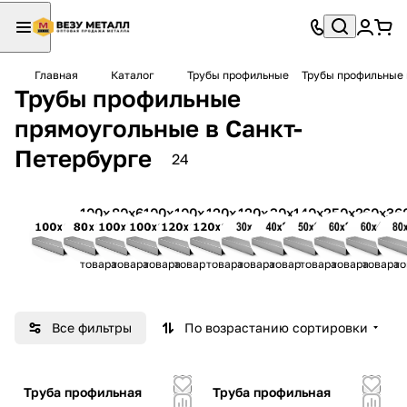
Главная
Каталог
Трубы профильные
Трубы профильные
Трубы профильные
прямоугольные в Санкт-
Петербурге
24
100x
80x6
100x
100x
120x
120x
30x1
40x2
50x2
60x3
6
60
0
50
80
60
80
5
0
5
0
0
2
2
2
1
2
3
1
3
2
2
2
товара
товара
товара
товар
товара
товара
товар
товара
товара
товара
то
Все фильтры
По возрастанию сортировки
Труба профильная
Труба профильная